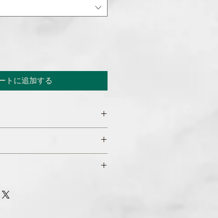
ートに追加する
てください。サイズ、素材、取扱説
徴やおすすめのポイントなどを説明
を入力してください。顧客が商品に
や、不備があった場合に行う手続き
ましょう。内容を明確にすることで
要時間、梱包など、商品の配送に関
得し、安心して商品を購入していた
ください。配送情報を明確にするこ
を獲得し、安心して商品を購入して