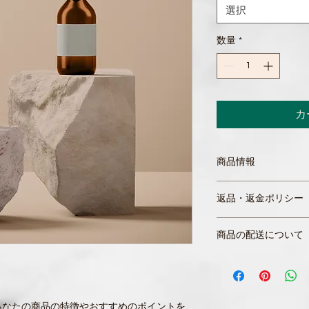
選択
数量
*
カ
商品情報
商品の詳細を入力し
返品・返金ポリシー
明に加え、商品の特
しましょう。
返品・返金ポリシー
商品の配送について
満足しなかった場合
の手順などを説明し
配送地域、料金、所
顧客からの信頼を獲
する情報を入力して
だけます。
とで顧客からの信頼
いただけます。
あなたの商品の特徴やおすすめのポイントを