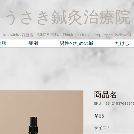
うさき鍼灸治療院
kalawinka/西新宿 SINCE 2014​ Thank you for visiting
open12-close24
出張
症例
男性のための鍼
たけし
商品名
SKU： 3642153761351
価
￥85
格
サイズ
*