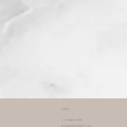
LGBTQ
うさき鍼灸
治療院
東京都新宿区西新宿7-19-7