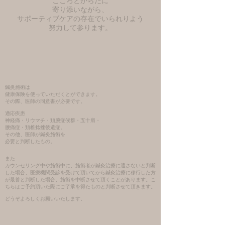
材料になる一方、 食事中のメチオニンを適
こころとからだに
​寄り添いながら、
度に制限する「メチオニン制限」が、 さま
サポーティブケアの存在でいられりよう
ざまな生物モデルで寿命を延ばし、細胞の
​努力して参ります。
酸化ストレスを低減することが研究されて
います。 分岐鎖アミノ酸 / BCAA（ロイシ
ン・イソロイシン・バリン：必須アミノ
酸） 筋肉の合成に不可欠ですが、細胞の成
長・増殖をコントロールするセンサーであ
る mTORを強烈に刺激します。 mTORが常
鍼灸施術は
健康保険を使っていただくとができます。
に過剰に活性化しているとオートファジー
その際、医師の同意書が必要です。
が抑制され、老化が進行しやすく
適応疾患
神経痛・リウマチ・頚腕症候群・五十肩・
腰痛症・頚椎捻挫後遺症。
その他、医師が鍼灸施術を
必要と判断したもの。​​
また
カウンセリング中や施術中に、施術者が鍼灸治療に適さないと判断
した場合、医療機関受診を受けて頂いてから鍼灸治療に移行した方
が最善と判断した場合、施術を中断させて頂くことがあります。こ
ちらはご予約頂いた際にご了承を得たものと判断させて頂きます。
​どうぞよろしくお願いいたします。