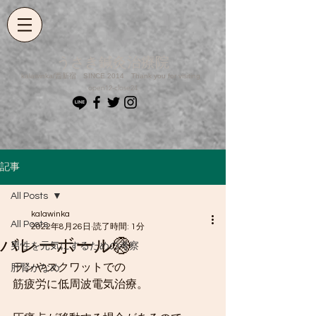
うさき鍼灸治療院
kalawinka/西新宿 SINCE 2014​ Thank you for visiting
open12-close24
記事
All Posts
kalawinka
All Posts
2022年8月26日
読了時間: 1分
バレーボール🏐
男性を元気にするための考察
ランやスクワットでの
肝腎かなめ
筋疲労に低周波電気治療。