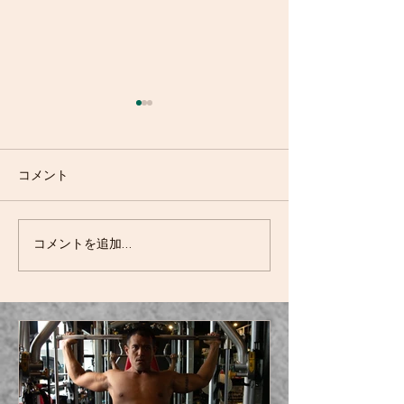
コメント
必須アミノ酸ロイシンに
日常的なポルノ
コメントを追加…
ついて
起に及ぼす悪影
て