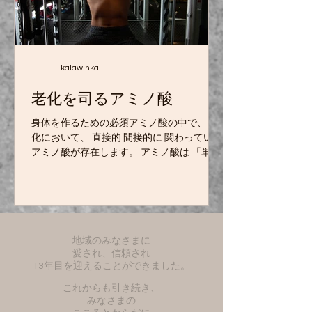
kalawinka
老化を司るアミノ酸
身体を作るための必須アミノ酸の中で、 老
化において、 直接的 間接的に 関わっている
アミノ酸が存在します。 アミノ酸は 「単体
で若返りをもたらす夢の物質」というより
も、 「過剰だと老化シグナルを促し、制限
すると寿命を延ばすアミノ酸」 「体内での
抗酸化・細胞修復を助けるアミノ酸」 とい
う対照的なアプローチで研究が進められて
います。 アンチエイジング研究では、 特定
地域のみなさまに
愛され、信頼され
のアミノ酸の「摂りすぎないこと」が長寿
13年目を迎えることができました。
遺伝子やオートファジーを活性化させるこ
とが分かっています。 メチオニン（必須ア
これからも引き続き、
ミノ酸） 強力な抗酸化物質グルタチオンの
みなさまの